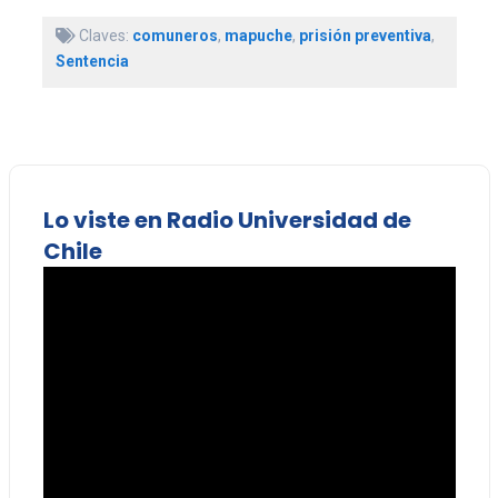
Claves:
comuneros
,
mapuche
,
prisión preventiva
,
Sentencia
Lo viste en Radio Universidad de
Chile