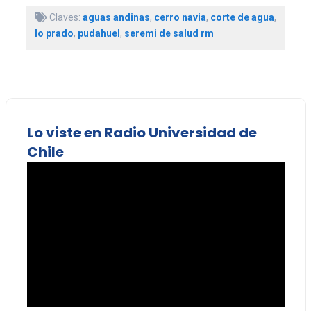
Claves:
aguas andinas
,
cerro navia
,
corte de agua
,
lo prado
,
pudahuel
,
seremi de salud rm
Lo viste en Radio Universidad de
Chile