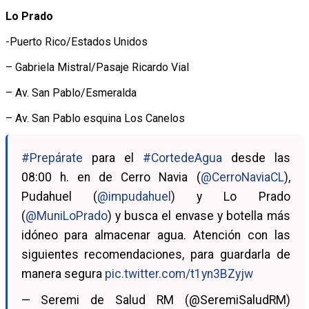
Lo Prado
-Puerto Rico/Estados Unidos
– Gabriela Mistral/Pasaje Ricardo Vial
– Av. San Pablo/Esmeralda
– Av. San Pablo esquina Los Canelos
#Prepárate
para el
#CortedeAgua
desde las
08:00 h. en de Cerro Navia (
@CerroNaviaCL
),
Pudahuel (
@impudahuel
) y Lo Prado
(
@MuniLoPrado
) y busca el envase y botella más
idóneo para almacenar agua. Atención con las
siguientes recomendaciones, para guardarla de
manera segura
pic.twitter.com/t1yn3BZyjw
— Seremi de Salud RM (@SeremiSaludRM)