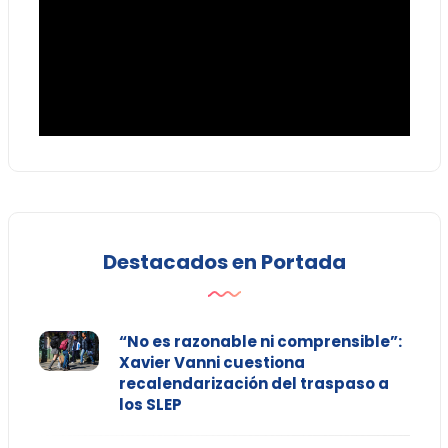
Destacados en Portada
“No es razonable ni comprensible”:
Xavier Vanni cuestiona
recalendarización del traspaso a
los SLEP