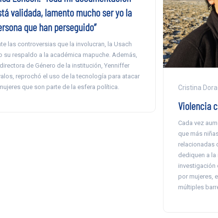
stá validada, lamento mucho ser yo la
ersona que han perseguido”
te las controversias que la involucran, la Usach
o su respaldo a la académica mapuche. Además,
 directora de Género de la institución, Yenniffer
alos, reprochó el uso de la tecnología para atacar
mujeres que son parte de la esfera política.
Cristina Dor
Violencia 
Cada vez aume
que más niñas
relacionadas c
dediquen a la 
investigación 
por mujeres, e
múltiples barr