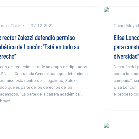
ario UChile
07-12-2022
Osciel Moya 
x rector Zolezzi defendió permiso
Elisa Lonco
abático de Loncón: “Está en todo su
para constr
erecho”
diversidad”
ego del requerimiento de un grupo de diputados
Después del pl
 RN a la Contraloría General para que determine si
contra los pueb
 permiso está dentro de la legalidad, Zolezzi
campaña”, señ
dicó que es parte de los derechos de los
Elisa Loncon, 
adémicos. “Es parte de la carrera académica”,
el proceso con
brayó.