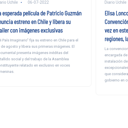
ario Uchile
06-07-2022
Diario Uchile
a esperada película de Patricio Guzmán
Elisa Lonco
uncia estreno en Chile y libera su
Convención
railer con imágenes exclusivas
vez en este
regiones, l
i País Imaginario” fija su estreno en Chile para el
 de agosto y libera sus primeras imágenes. El
La convencion
cumental presenta imágenes inéditas del
encargada de 
tallido social y del trabajo de la Asamblea
instalación de
nstituyente relatado en exclusivo en voces
excepcionales
meninas.
que considera
gobierno en c