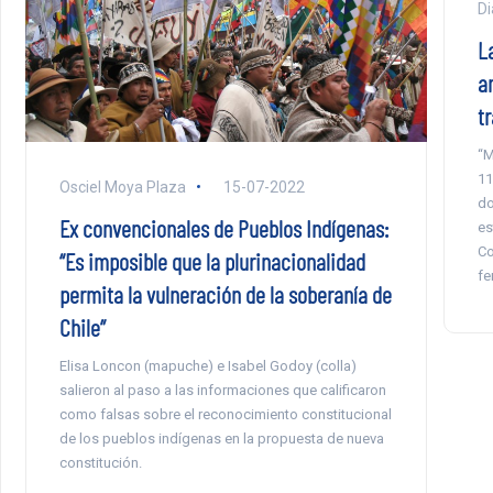
Di
L
an
t
“M
11
Osciel Moya Plaza
15-07-2022
do
Ex convencionales de Pueblos Indígenas:
es
Co
“Es imposible que la plurinacionalidad
fe
permita la vulneración de la soberanía de
Chile”
Elisa Loncon (mapuche) e Isabel Godoy (colla)
salieron al paso a las informaciones que calificaron
como falsas sobre el reconocimiento constitucional
de los pueblos indígenas en la propuesta de nueva
constitución.