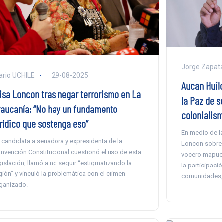
Jorge Zapat
ario UCHILE
29-08-2025
Aucan Huil
lisa Loncon tras negar terrorismo en La
la Paz de s
raucanía: “No hay un fundamento
colonialism
urídico que sostenga eso”
En medio de la
 candidata a senadora y expresidenta de la
Loncon sobre 
nvención Constitucional cuestionó el uso de esta
vocero mapuc
gislación, llamó a no seguir “estigmatizando la
la participaci
gión” y vinculó la problemática con el crimen
comunidades, 
ganizado.