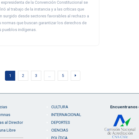
 expresidenta de la Convención Constitucional se
firió al trabajo de la instancia y a las críticas que
n surgido desde sectores favorables al rechazo a
s normas que buscan garantizar los derechos de
s pueblos indígenas.
1
2
3
…
5
cias
CULTURA
Encuentranos e
umnas
INTERNACIONAL
as al Director
DEPORTES
una Libre
CIENCIAS
POLÍTICA