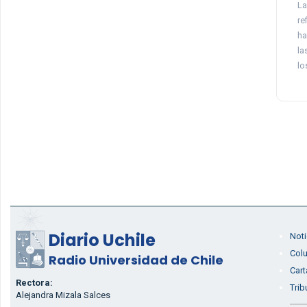
La
re
ha
la
lo
Diario Uchile
Noti
Col
Radio Universidad de Chile
Cart
Rectora:
Trib
Alejandra Mizala Salces