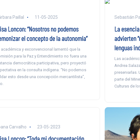
rbara Paillal
11-05-2025
Sebastián P
lisa Loncon: “Nosotros no podemos
La esencia 
emonizar el concepto de la autonomía”
advierten 
lenguas ind
 académica y exconvencional lamentó que la
misión para la Paz y Entendimiento no fuera una
Las académica
stancia democrática participativa, pero proyectó
Andrea Salaza
pectativa en la consulta indígena. “No podemos
preservarlas. 
ldar esto desde una concepción mercantilista”,
parte del Mine
jo.
Culturas de lo
ana Carvalho
23-05-2023
lisa Loncon: “Toda mi documentación