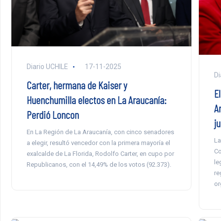
Diario UCHILE
17-11-2025
Di
Carter, hermana de Kaiser y
E
Huenchumilla electos en La Araucanía:
A
Perdió Loncon
j
En La Región de La Araucanía, con cinco senadores
La
a elegir, resultó vencedor con la primera mayoría el
Co
exalcalde de La Florida, Rodolfo Carter, en cupo por
le
Republicanos, con el 14,49% de los votos (92.373).
re
or