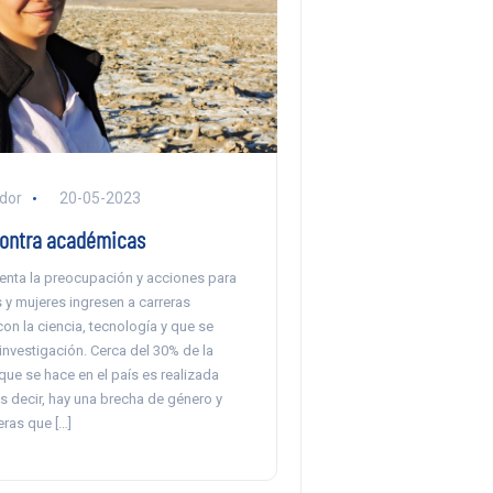
ador
20-05-2023
contra académicas
nta la preocupación y acciones para
 y mujeres ingresen a carreras
on la ciencia, tecnología y que se
investigación. Cerca del 30% de la
que se hace en el país es realizada
s decir, hay una brecha de género y
eras que […]