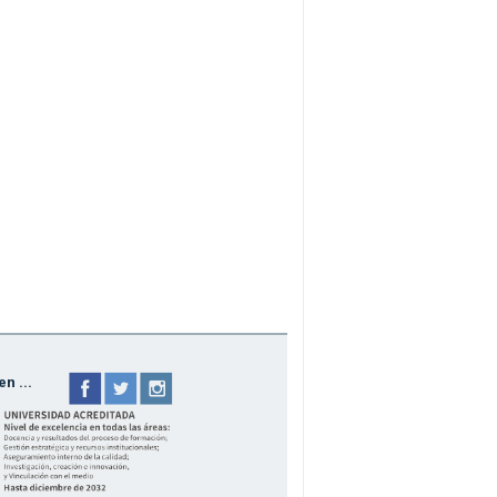
n ...