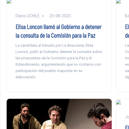
Diario UCHILE
25-08-2025
Bá
Elisa Loncon llamó al Gobierno a detener
E
la consulta de la Comisión para la Paz
d
La candidata al Senado por La Araucanía, Elisa
La
Loncon, pidió al Gobierno detener la consulta sobre
Co
las propuestas de la Comisión para la Paz y el
in
Entendimiento, argumentando que no contaron con
ex
participación del pueblo mapuche en su
sa
elaboración.
di
Jo
E