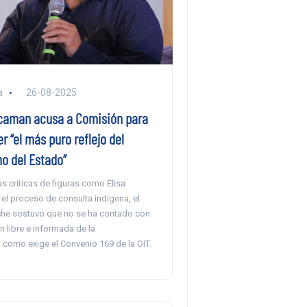
a
26-08-2025
caman acusa a Comisión para
er “el más puro reflejo del
o del Estado”
s críticas de figuras como Elisa
el proceso de consulta indígena, el
he sostuvo que no se ha contado con
ón libre e informada de la
como exige el Convenio 169 de la OIT.