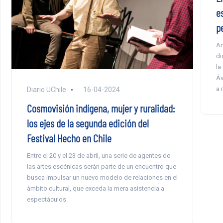
e
p
An
di
la
Áv
a 
Diario UChile
16-04-2024
Cosmovisión indígena, mujer y ruralidad:
los ejes de la segunda edición del
Festival Hecho en Chile
Entre el 20 y el 23 de abril, una serie de agentes de
las artes escénicas serán parte de un encuentro que
busca impulsar un nuevo modelo de relaciones en el
ámbito cultural, que exceda la mera asistencia a
espectáculos.