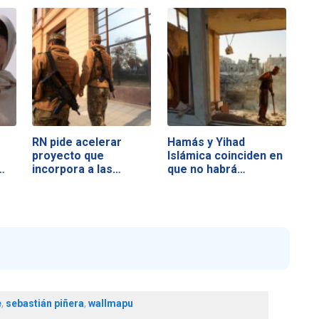
RN pide acelerar
Hamás y Yihad
proyecto que
Islámica coinciden en
…
incorpora a las…
que no habrá…
e
,
sebastián piñera
,
wallmapu