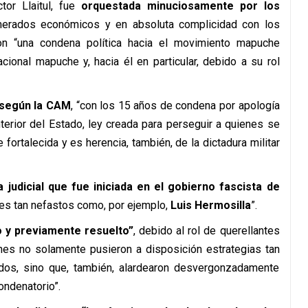
or Llaitul, fue
orquestada minuciosamente por los
merados económicos y en absoluta complicidad con los
n “una condena política hacia el movimiento mapuche
acional mapuche y, hacia él en particular, debido a su rol
 según la CAM
, “con los 15 años de condena por apología
Interior del Estado, ley creada para perseguir a quienes se
fortalecida y es herencia, también, de la dictadura militar
 judicial que fue iniciada en el gobierno fascista de
jes tan nefastos como, por ejemplo,
Luis Hermosilla
”.
o y previamente resuelto”
, debido al rol de querellantes
enes no solamente pusieron a disposición estrategias tan
dos, sino que, también, alardearon desvergonzadamente
ondenatorio”.