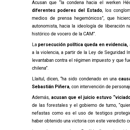
Acusan que “la condena hacia el werken Héct
diferentes poderes del Estado
, los conglo
medios de prensa hegemónicos”, que hiciero
autonomista, hacia la ideología de liberación n
histórico de vocero de la CAM”.
La
persecución política queda en evidencia,
a la violencia, a partir de la Ley de Seguridad 
levantaban contra el régimen impuesto y que fue 
chilena”.
Llaitul, dicen, “ha sido condenado en una
causa
Sebastián Piñera
, con intervención de persona
Además,
acusan que el juicio estuvo “viciad
de las forestales y el gobierno de turno, “qui
nefastas como es el uso de testigos protegi
haber obtenido una victoria con este veredicto c