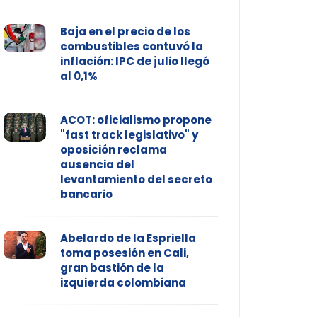
Baja en el precio de los
combustibles contuvó la
inflación: IPC de julio llegó
al 0,1%
ACOT: oficialismo propone
"fast track legislativo" y
oposición reclama
ausencia del
levantamiento del secreto
bancario
Abelardo de la Espriella
toma posesión en Cali,
gran bastión de la
izquierda colombiana