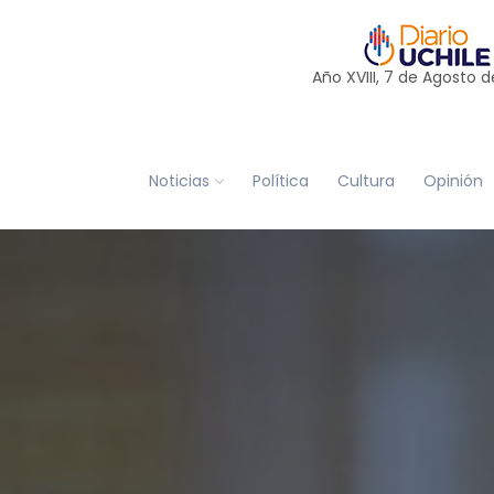
Año XVIII, 7 de
Agosto
d
Noticias
Política
Cultura
Opinión