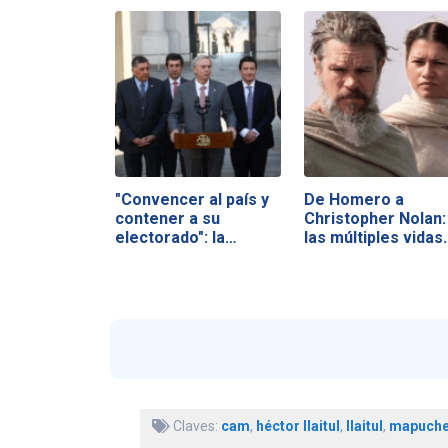
"Convencer al país y
De Homero a
contener a su
Christopher Nolan:
electorado": la…
las múltiples vidas
Claves:
cam
,
héctor llaitul
,
llaitul
,
mapuch