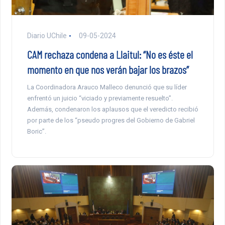
Diario UChile
09-05-2024
CAM rechaza condena a Llaitul: “No es éste el
momento en que nos verán bajar los brazos”
La Coordinadora Arauco Malleco denunció que su líder
enfrentó un juicio “viciado y previamente resuelto”.
Además, condenaron los aplausos que el veredicto recibió
por parte de los “pseudo progres del Gobierno de Gabriel
Boric”.