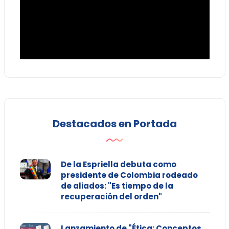
Destacados en Portada
De la Espriella debuta como
presidente de Colombia rodeado
de aliados: "Es tiempo de la
recuperación del orden"
Lanzamiento de "Ética: Conceptos,