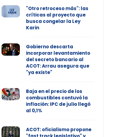
"Otro retroceso más": las
críticas al proyecto que
busca congelar la Ley
Karin
Gobierno descarta
incorporar levantamiento
del secreto bancario al
ACOT: Arrau asegura que
"ya existe"
Baja en el precio de los
combustibles contuvó la
inflación: IPC de julio llegó
al 0,1%
ACOT: oficialismo propone
"fast track legislativo" y