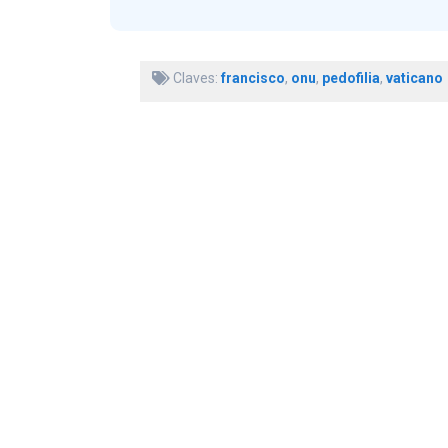
Claves:
francisco
,
onu
,
pedofilia
,
vaticano