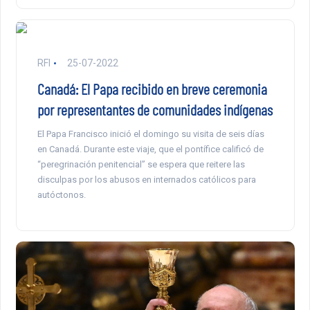
RFI
25-07-2022
Canadá: El Papa recibido en breve ceremonia
por representantes de comunidades indígenas
El Papa Francisco inició el domingo su visita de seis días
en Canadá. Durante este viaje, que el pontífice calificó de
“peregrinación penitencial” se espera que reitere las
disculpas por los abusos en internados católicos para
autóctonos.