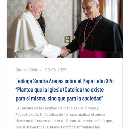
Diario UChile
09-05-2025
Teóloga Sandra Arenas sobre el Papa León XIV:
“Plantea que la Iglesia (Catolica) no existe
para sí misma, sino que para la sociedad”
La Decana de la Facultad de Ciencias Religiosas y
Filosofía de la U. Católica de Temuco analizó el primer
discurso del nuevo obispo de Roma. Además, señaló que,
por su trayectoria, el nuevo Pontífice enfrentaría las