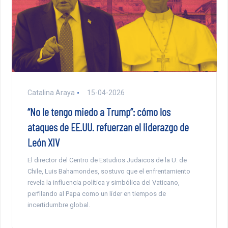
Catalina Araya
15-04-2026
“No le tengo miedo a Trump”: cómo los
ataques de EE.UU. refuerzan el liderazgo de
León XIV
El director del Centro de Estudios Judaicos de la U. de
Chile, Luis Bahamondes, sostuvo que el enfrentamiento
revela la influencia política y simbólica del Vaticano,
perfilando al Papa como un líder en tiempos de
incertidumbre global.