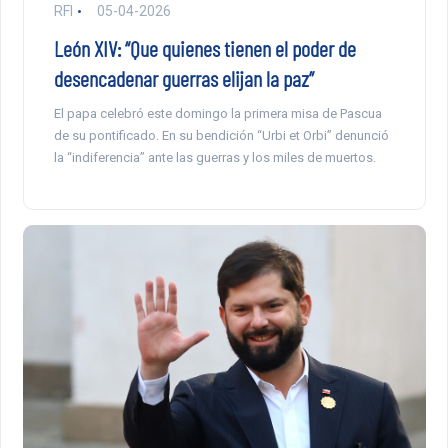
RFI
05-04-2026
León XIV: “Que quienes tienen el poder de
desencadenar guerras elijan la paz”
El papa celebró este domingo la primera misa de Pascua
de su pontificado. En su bendición “Urbi et Orbi” denunció
la “indiferencia” ante las guerras y los miles de muertos.