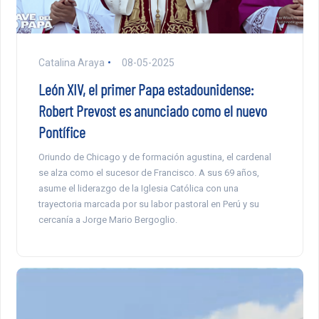
Catalina Araya
08-05-2025
León XIV, el primer Papa estadounidense:
Robert Prevost es anunciado como el nuevo
Pontífice
Oriundo de Chicago y de formación agustina, el cardenal
se alza como el sucesor de Francisco. A sus 69 años,
asume el liderazgo de la Iglesia Católica con una
trayectoria marcada por su labor pastoral en Perú y su
cercanía a Jorge Mario Bergoglio.