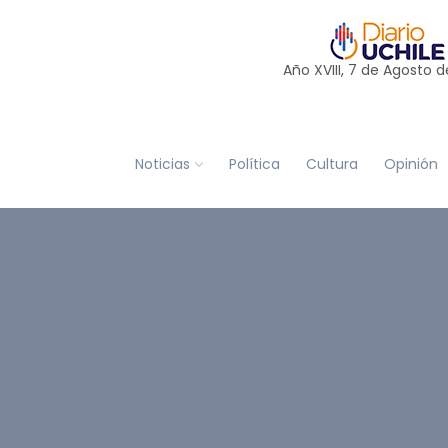
Año XVIII, 7 de
Agosto
d
Noticias
Política
Cultura
Opinión