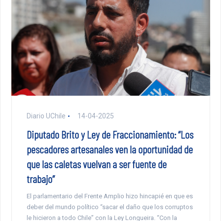
Diario UChile
14-04-2025
Diputado Brito y Ley de Fraccionamiento: “Los
pescadores artesanales ven la oportunidad de
que las caletas vuelvan a ser fuente de
trabajo”
El parlamentario del Frente Amplio hizo hincapié en que es
deber del mundo político “sacar el daño que los corruptos
le hicieron a todo Chile” con la Ley Longueira. “Con la