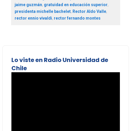
jaime guzmán
,
gratuidad en educación superior
,
presidenta michelle bachelet
,
Rector Aldo Valle
,
rector ennio vivaldi
,
rector fernando montes
Lo viste en Radio Universidad de
Chile