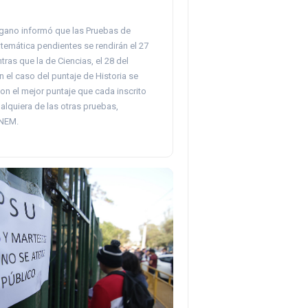
gano informó que las Pruebas de
temática pendientes se rendirán el 27
tras que la de Ciencias, el 28 del
 el caso del puntaje de Historia se
on el mejor puntaje que cada inscrito
alquiera de las otras pruebas,
 NEM.