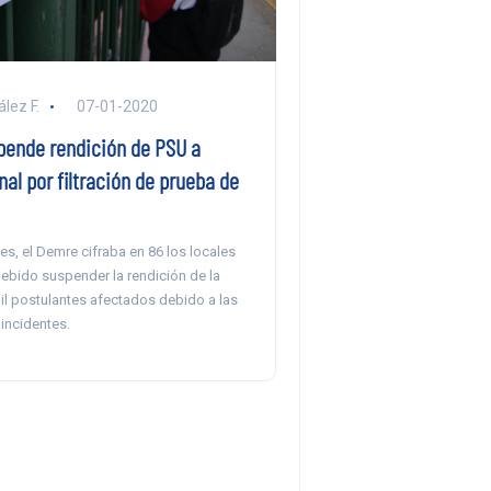
lez F.
07-01-2020
ende rendición de PSU a
nal por filtración de prueba de
es, el Demre cifraba en 86 los locales
ebido suspender la rendición de la
il postulantes afectados debido a las
incidentes.