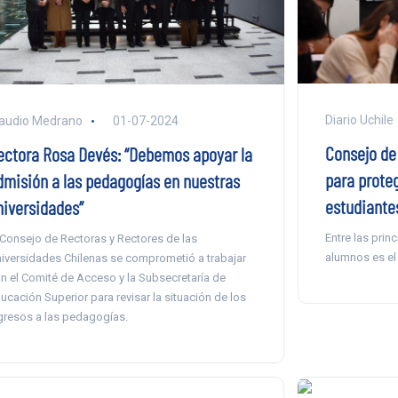
Diario Uchile
audio Medrano
01-07-2024
Consejo de
ectora Rosa Devés: “Debemos apoyar la
para proteg
dmisión a las pedagogías en nuestras
estudiante
niversidades”
Entre las prin
 Consejo de Rectoras y Rectores de las
alumnos es el 
iversidades Chilenas se comprometió a trabajar
n el Comité de Acceso y la Subsecretaría de
ucación Superior para revisar la situación de los
gresos a las pedagogías.