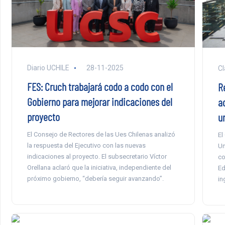
Diario UCHILE
28-11-2025
Cl
FES: Cruch trabajará codo a codo con el
R
Gobierno para mejorar indicaciones del
a
proyecto
u
El Consejo de Rectores de las Ues Chilenas analizó
El
la respuesta del Ejecutivo con las nuevas
Un
indicaciones al proyecto. El subsecretario Víctor
co
Orellana aclaró que la iniciativa, independiente del
Ed
próximo gobierno, “debería seguir avanzando”.
in