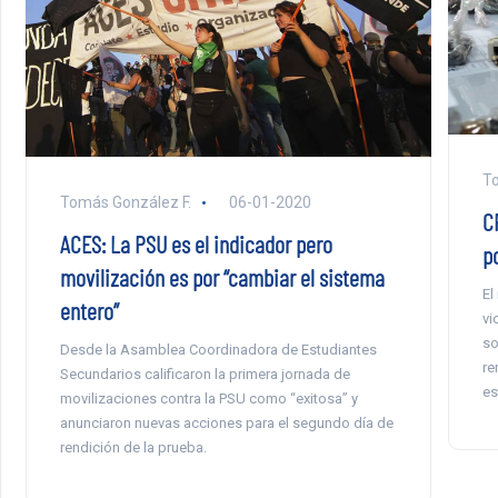
To
Tomás González F.
06-01-2020
C
ACES: La PSU es el indicador pero
p
movilización es por “cambiar el sistema
El
entero”
vi
so
Desde la Asamblea Coordinadora de Estudiantes
re
Secundarios calificaron la primera jornada de
es
movilizaciones contra la PSU como “exitosa” y
anunciaron nuevas acciones para el segundo día de
rendición de la prueba.