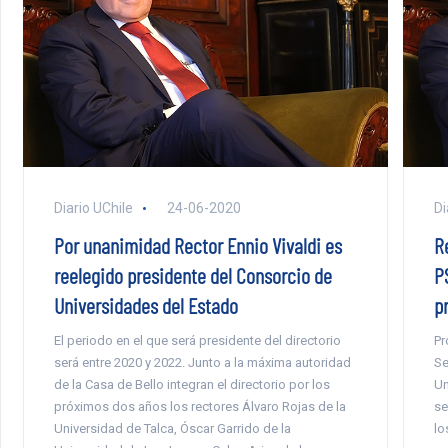
Diario UChile
24-06-2020
Di
Por unanimidad Rector Ennio Vivaldi es
R
reelegido presidente del Consorcio de
P
Universidades del Estado
p
El periodo en el que será presidente del directorio
Pr
será entre 2020 y 2022. Junto a la máxima autoridad
Se
de la Casa de Bello integran el directorio por los
Un
próximos dos años los rectores Álvaro Rojas de la
se
Universidad de Talca, Óscar Garrido de la
lo