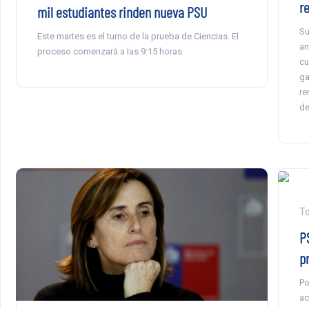
r
mil estudiantes rinden nueva PSU
Su
Este martes es el turno de la prueba de Ciencias. El
an
proceso comenzará a las 9:15 horas.
cu
ga
re
de
To
P
p
Po
ac