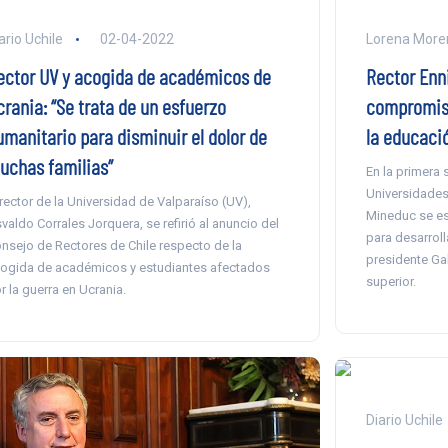
ario Uchile
02-04-2022
Lorena More
ector UV y acogida de académicos de
Rector Enni
crania: “Se trata de un esfuerzo
compromiso
umanitario para disminuir el dolor de
la educació
uchas familias”
En la primera 
Universidades
 rector de la Universidad de Valparaíso (UV),
Mineduc se es
valdo Corrales Jorquera, se refirió al anuncio del
para desarroll
nsejo de Rectores de Chile respecto de la
presidente Ga
ogida de académicos y estudiantes afectados
superior.
r la guerra en Ucrania.
Diario Uchile