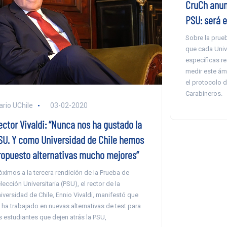
CruCh anun
PSU: será e
Sobre la prue
que cada Univ
específicas re
medir este ám
el protocolo 
Carabineros.
ario UChile
03-02-2020
ector Vivaldi: “Nunca nos ha gustado la
SU. Y como Universidad de Chile hemos
ropuesto alternativas mucho mejores”
óximos a la tercera rendición de la Prueba de
lección Universitaria (PSU), el rector de la
iversidad de Chile, Ennio Vivaldi, manifestó que
 ha trabajado en nuevas alternativas de test para
s estudiantes que dejen atrás la PSU,