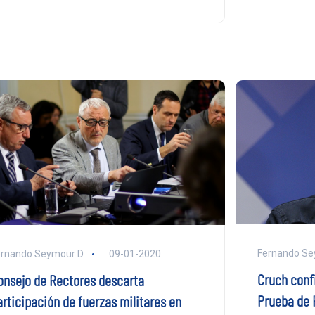
Fernando Se
rnando Seymour D.
09-01-2020
Cruch conf
onsejo de Rectores descarta
Prueba de H
articipación de fuerzas militares en