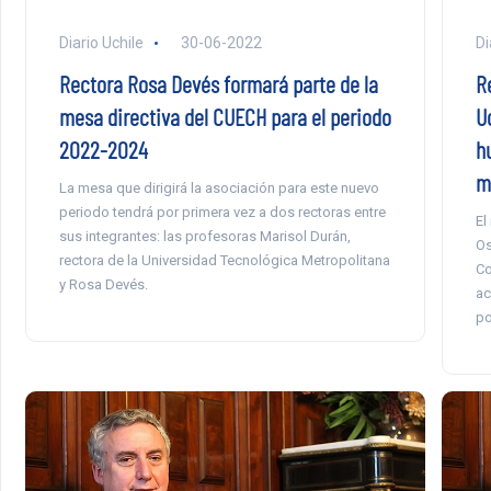
Diario Uchile
30-06-2022
Di
Rectora Rosa Devés formará parte de la
R
mesa directiva del CUECH para el periodo
U
2022-2024
h
m
La mesa que dirigirá la asociación para este nuevo
periodo tendrá por primera vez a dos rectoras entre
El
sus integrantes: las profesoras Marisol Durán,
Os
rectora de la Universidad Tecnológica Metropolitana
Co
y Rosa Devés.
ac
po