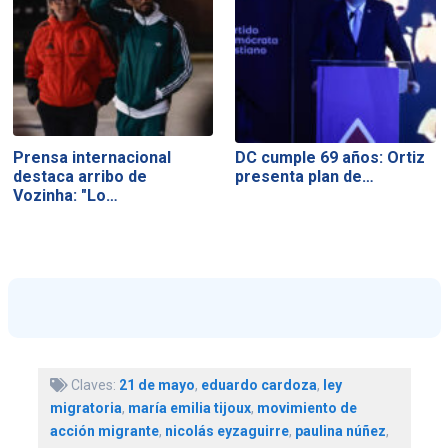
Prensa internacional
DC cumple 69 años: Ortiz
destaca arribo de
presenta plan de…
Vozinha: "Lo…
Claves:
21 de mayo
,
eduardo cardoza
,
ley
migratoria
,
maría emilia tijoux
,
movimiento de
acción migrante
,
nicolás eyzaguirre
,
paulina núñez
,