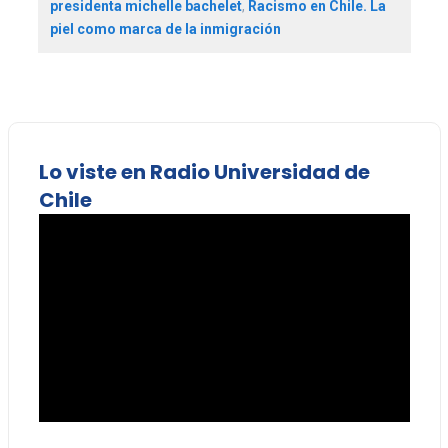
presidenta michelle bachelet
,
Racismo en Chile. La
piel como marca de la inmigración
Lo viste en Radio Universidad de
Chile