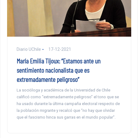
Diario UChile
17-12-2021
María Emilia Tijoux: “Estamos ante un
sentimiento nacionalista que es
extremadamente peligroso”
La socióloga y académica de la Universidad de Chile
calificó como “extremadamente peligroso” el tono que se
ha usado durante la última campaña electoral respecto de
la población migrante y recalcó que “no hay que olvidar
que el fascismo hinca sus garras en el mundo popular”.