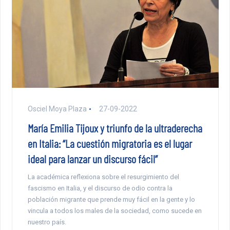
Osciel Moya Plaza
27-09-2022
María Emilia Tijoux y triunfo de la ultraderecha
en Italia: “La cuestión migratoria es el lugar
ideal para lanzar un discurso fácil”
La académica reflexiona sobre el resurgimiento del
fascismo en Italia, y el discurso de odio contra la
población migrante que prende muy fácil en la gente y lo
vincula a todos los males de la sociedad, como sucede en
nuestro país.