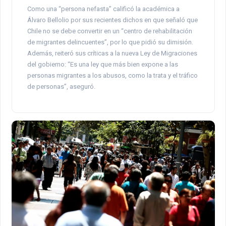
Como una “persona nefasta” calificó la académica a
Álvaro Bellolio por sus recientes dichos en que señaló que
Chile no se debe convertir en un “centro de rehabilitación
de migrantes delincuentes”, por lo que pidió su dimisión.
Además, reiteró sus críticas a la nueva Ley de Migraciones
del gobierno: “Es una ley que más bien expone a las
personas migrantes a los abusos, como la trata y el tráfico
de personas”, aseguró.