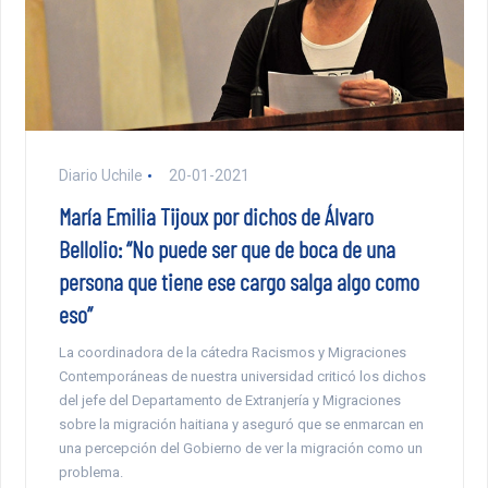
Diario Uchile
20-01-2021
María Emilia Tijoux por dichos de Álvaro
Bellolio: “No puede ser que de boca de una
persona que tiene ese cargo salga algo como
eso”
La coordinadora de la cátedra Racismos y Migraciones
Contemporáneas de nuestra universidad criticó los dichos
del jefe del Departamento de Extranjería y Migraciones
sobre la migración haitiana y aseguró que se enmarcan en
una percepción del Gobierno de ver la migración como un
problema.