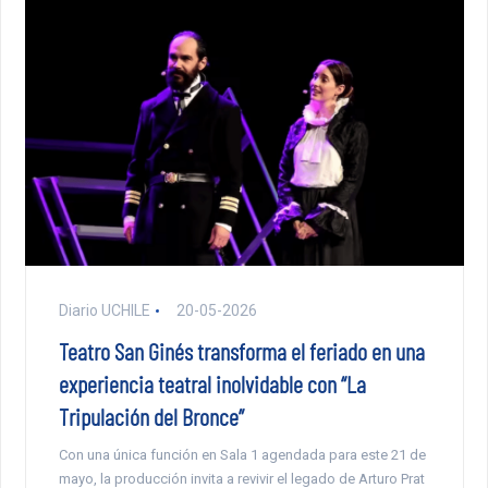
Diario UCHILE
20-05-2026
Teatro San Ginés transforma el feriado en una
experiencia teatral inolvidable con “La
Tripulación del Bronce”
Con una única función en Sala 1 agendada para este 21 de
mayo, la producción invita a revivir el legado de Arturo Prat