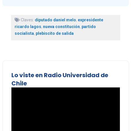
Claves:
diputado daniel melo
,
expresidente
ricardo lagos
,
nueva constitución
,
partido
socialista
,
plebiscito de salida
Lo viste en Radio Universidad de
Chile