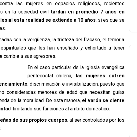
contra las mujeres en espacios religiosos, recientes
es en la sociedad civil
tardan en promedio 7 años en
esial esta realidad se extiende a 10 años
, si es que se
es.
adas con la vergüenza, la tristeza del fracaso, el temor a
espirituales que les han enseñado y exhortado a tener
ue cambie a sus agresores.
En el caso particular de la iglesia evangélica
pentecostal chilena,
las mujeres sufren
lenciamiento
, discriminación e invisibilización, puesto que
ino consideradas menores de edad que necesitan guías
enda de la moralidad. De esta manera,
el varón se siente
untad
, limitando sus funciones al ámbito doméstico.
eñas de sus propios cuerpos
, al ser controlados por los
.