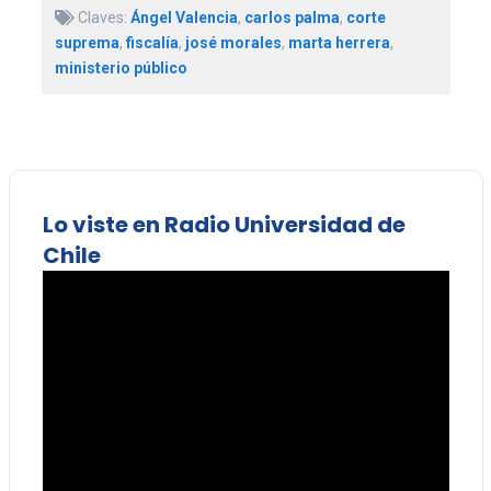
Claves:
Ángel Valencia
,
carlos palma
,
corte
suprema
,
fiscalía
,
josé morales
,
marta herrera
,
ministerio público
Lo viste en Radio Universidad de
Chile