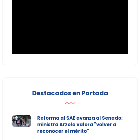
Destacados en Portada
Reforma al SAE avanza al Senado:
ministra Arzola valora "volver a
reconocer el mérito"