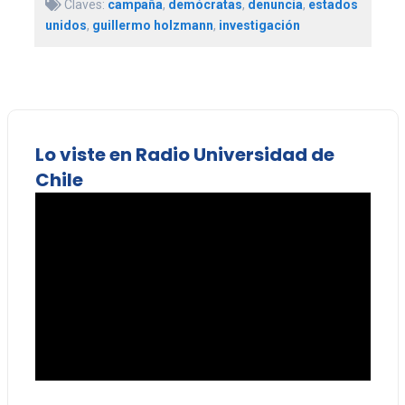
Claves:
campaña
,
demócratas
,
denuncia
,
estados
unidos
,
guillermo holzmann
,
investigación
Lo viste en Radio Universidad de
Chile