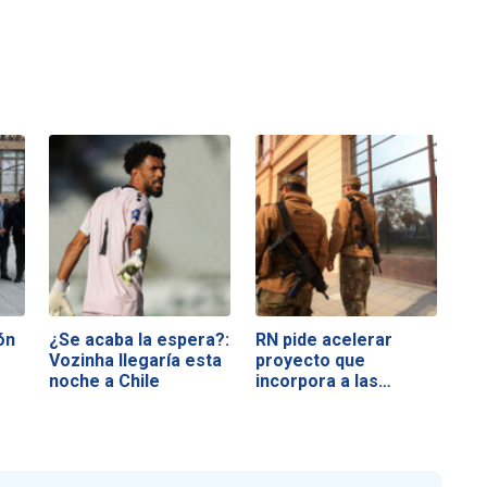
ón
¿Se acaba la espera?:
RN pide acelerar
Vozinha llegaría esta
proyecto que
noche a Chile
incorpora a las…