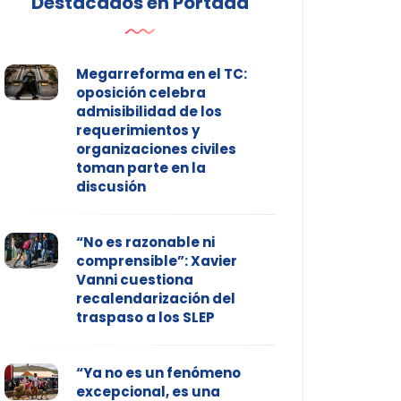
Destacados en Portada
Megarreforma en el TC:
oposición celebra
admisibilidad de los
requerimientos y
organizaciones civiles
toman parte en la
discusión
“No es razonable ni
comprensible”: Xavier
Vanni cuestiona
recalendarización del
traspaso a los SLEP
“Ya no es un fenómeno
excepcional, es una