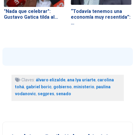
"Nada que celebrar":
“Todavía tenemos una
Gustavo Gatica tilda al…
economía muy resentida”:
…
Claves:
álvaro elizalde
,
ana lya uriarte
,
carolina
tohá
,
gabriel boric
,
gobierno
,
ministerio
,
paulina
vodanovic
,
segpres
,
senado