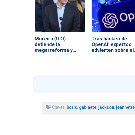
Moreira (UDI)
Tras hackeo de
defiende la
OpenAI: expertos
megarreforma y
advierten sobre el
acusa a la…
Claves:
boric
,
gabinete
,
jackson
,
jeannette