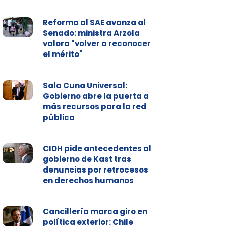
Reforma al SAE avanza al
Senado: ministra Arzola
valora "volver a reconocer
el mérito"
Sala Cuna Universal:
Gobierno abre la puerta a
más recursos para la red
pública
CIDH pide antecedentes al
gobierno de Kast tras
denuncias por retrocesos
en derechos humanos
Cancillería marca giro en
política exterior: Chile