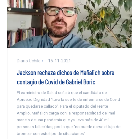
Diario Uchile
15-11-2021
Jackson rechaza dichos de Mañalich sobre
contagio de Covid de Gabriel Boric
El ex ministro de Salud señaló que el candidato de
Apruebo Dignidad “tuvo la suerte de enfermarse de Covid
para quedarse callado”. Para el diputado del Frente
Amplio, Mañalich carga con la responsabilidad del mal
manejo de una pandemia que ya lleva más de 40 mil
personas fallecidas, por lo que “no puede darse el lujo de
bromear con este tipo de situaciones”.