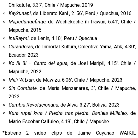
Chilkatufe, 3.37’, Chile / Mapuche, 2019
Kaykunapi
, de Liberato Kani , 2. 56’, Perú / Quechua, 2016
Mapudungufinge
, de Wechekeche ñi Trawün, 6.41’, Chile /
Mapuche, 2015
IntiRaymi
, de Lenin, 4.10′, Perú / Quechua
Curanderas
, de Inmortal Kultura, Colectivo Yama, Atik, 4.30′,
Ecuador, 2023
Ko ñi ül – Canto del agua
, de Joel Maripil, 4.15′, Chile /
Mapuche, 2022
Meli Witxan
, de Mawiza, 6.06’, Chile / Mapuche, 2023
Sin Combate
, de María Manzanares, 3’, Chile / Mapuche,
2022
Cumbia Revolucionaria
, de Alwa, 3.27′, Bolivia, 2023
Kura rupal kvra / Piedra tras piedra. Daniela Millaleo,
de
Mario Escobar Calfuleo, 4.18`, Chile / Mapuche
*Estreno 2 video clips de Jaime Cuyanao WAIKIL