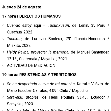
Jueves 24 de agosto
17 horas DERECHOS HUMANOS
Cuando estoy
aquí –
Tusurikusun
, de Lenin, 3′, Perú /
Quechua, 2022
Toshkua
, de Ludovic Bonleux, 79′, Francia-Honduras /
Miskito, 2022
Heidy Rayba, proyectar la memoria
, de Manuel Santander,
12.15′, Guatemala / Maya Ixil, 2021
ACTIVIDAD DE MEDIACION
19 horas RESISTENCIAS Y TERRITORIOS
Se ha despertado el ave de mi corazón
, Ketrafe-Vuñvm, de
Mario Escobar Calfuleo, 4.09`, Chile / Mapuche
Sarayaku: utopías
, de Henri Poulain, 53.43’, Ecuador /
Sarayaku, 2023
Volvió a latir
, de Milena Wartho, Chila Jatun, 4.07′, Perú /