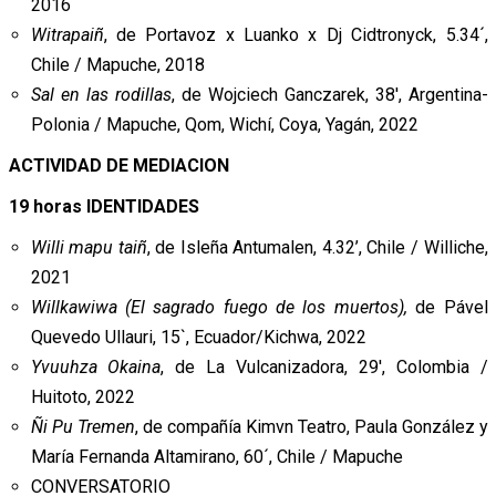
2016
Witrapaiñ
, de Portavoz x Luanko x Dj Cidtronyck, 5.34´,
Chile / Mapuche, 2018
Sal en las rodillas
, de Wojciech Ganczarek, 38′, Argentina-
Polonia / Mapuche, Qom, Wichí, Coya, Yagán, 2022
ACTIVIDAD DE MEDIACION
19 horas IDENTIDADES
Willi mapu taiñ
, de Isleña Antumalen, 4.32’, Chile / Williche,
2021
Willkawiwa (El sagrado fuego de los muertos),
de Pável
Quevedo Ullauri, 15`, Ecuador/Kichwa, 2022
Yvuuhza Okaina
, de La Vulcanizadora, 29′, Colombia /
Huitoto, 2022
Ñi Pu Tremen
, de compañía Kimvn Teatro, Paula González y
María Fernanda Altamirano, 60´, Chile / Mapuche
CONVERSATORIO