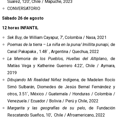
Suarez, 120′, Chile / Mapuche, 2023
CONVERSATORIO
Sábado 26 de agosto
12 horas INFANTIL
Sek Buy
, de William Cayapur, 7’, Colombia / Nasa, 2021
Poemas de la tierra – La niña en la puna/ Imillita punapi
, de
Canal Pakapaka , 1.48` , Argentina / Quechua, 2022
La Memoria de los Pueblos, Huellas del Altiplano
, de
Matías Vega y Katherine Guerrero 4:22’, Chile / Aymara,
2019
Dibujando Mi Realidad Niñez Indígena
, de Madelen Rocío
Simó Sulbarán, Diomedes de Jesús Bernal Fernández y
otros, 3.51`, México / Guatemala / Honduras / Colombia /
Venezuela / Ecuador / Bolivia / Perú y Chile, 2022
Margarita y las geografías de su pelo
, de Fundación
Rescatando Sueños, 10’, Chile / Afroamericano, 2022