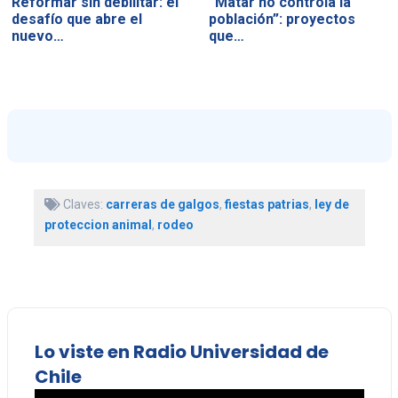
Reformar sin debilitar: el
“Matar no controla la
desafío que abre el
población”: proyectos
nuevo…
que…
Claves:
carreras de galgos
,
fiestas patrias
,
ley de
proteccion animal
,
rodeo
Lo viste en Radio Universidad de
Chile