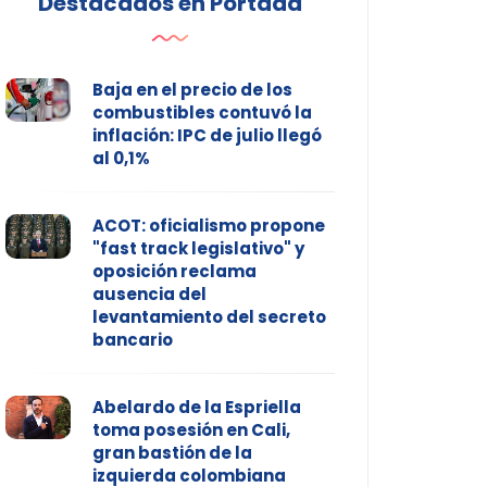
Destacados en Portada
Baja en el precio de los
combustibles contuvó la
inflación: IPC de julio llegó
al 0,1%
ACOT: oficialismo propone
"fast track legislativo" y
oposición reclama
ausencia del
levantamiento del secreto
bancario
Abelardo de la Espriella
toma posesión en Cali,
gran bastión de la
izquierda colombiana