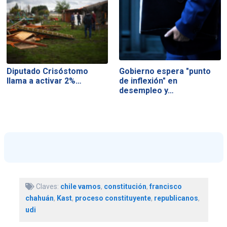
Diputado Crisóstomo
Gobierno espera "punto
llama a activar 2%…
de inflexión" en
desempleo y…
Claves:
chile vamos
,
constitución
,
francisco
chahuán
,
Kast
,
proceso constituyente
,
republicanos
,
udi