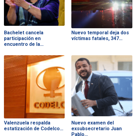
Bachelet cancela
Nuevo temporal deja dos
participación en
víctimas fatales, 347…
encuentro de la…
Valenzuela respalda
Nuevo examen del
estatización de Codelco…
exsubsecretario Juan
Pablo…