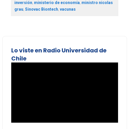
inversión
,
ministerio de economía
,
ministro nicolas
grau
,
Sinovac Biontech
,
vacunas
Lo viste en Radio Universidad de
Chile