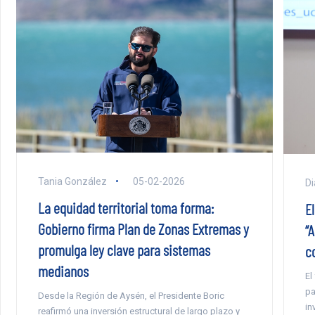
Tania González
05-02-2026
Di
La equidad territorial toma forma:
E
Gobierno firma Plan de Zonas Extremas y
“
promulga ley clave para sistemas
c
medianos
El
pa
Desde la Región de Aysén, el Presidente Boric
in
reafirmó una inversión estructural de largo plazo y