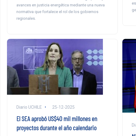
es
avances en justicia energética mediante una nueva
ge
normativa que fortalece el rol de los gobiernos
regionales.
Diario UCHILE
25-12-2025
El SEA aprobó US$40 mil millones en
Di
proyectos durante el año calendario