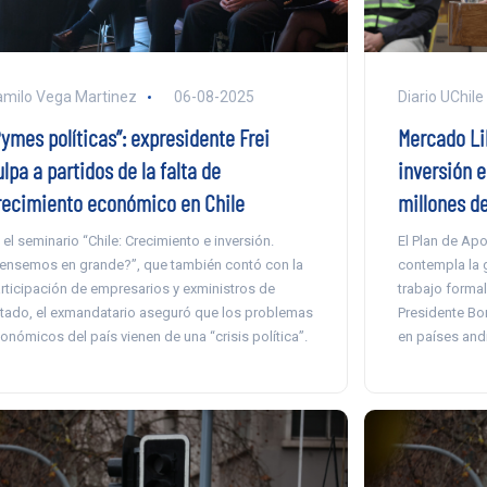
Diario UChile
milo Vega Martinez
06-08-2025
Mercado Li
Pymes políticas”: expresidente Frei
inversión e
lpa a partidos de la falta de
millones d
recimiento económico en Chile
El Plan de Ap
 el seminario “Chile: Crecimiento e inversión.
contempla la 
ensemos en grande?”, que también contó con la
trabajo formal
rticipación de empresarios y exministros de
Presidente Bor
tado, el exmandatario aseguró que los problemas
en países and
onómicos del país vienen de una “crisis política”.