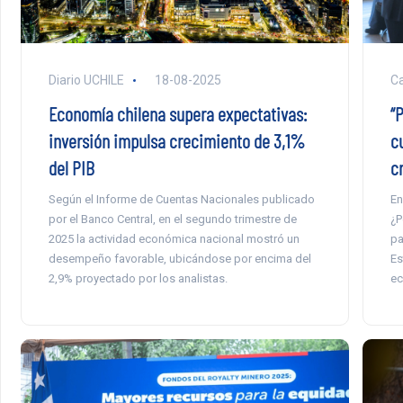
Diario UCHILE
18-08-2025
Ca
Economía chilena supera expectativas:
“
inversión impulsa crecimiento de 3,1%
cu
del PIB
c
Según el Informe de Cuentas Nacionales publicado
En
por el Banco Central, en el segundo trimestre de
¿P
2025 la actividad económica nacional mostró un
pa
desempeño favorable, ubicándose por encima del
Es
2,9% proyectado por los analistas.
ec