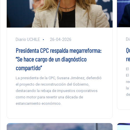
Di
Diario UCHILE
26-04-2026
Q
Presidenta CPC respalda megarreforma:
r
“Se hace cargo de un diagnóstico
compartido”
El
El
La presidenta de la CPC, Susana Jiménez, defendió
re
el proyecto de reconstrucción del Gobierno,
la
destacando la rebaja de impuestos corporativos
de
como motor para revertir una década de
estancamiento económico.