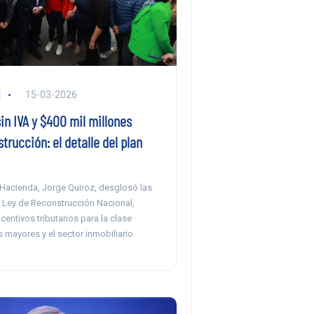
E
15-03-2026
in IVA y $400 mil millones
trucción: el detalle del plan
 Hacienda, Jorge Quiroz, desglosó las
 Ley de Reconstrucción Nacional,
entivos tributarios para la clase
 mayores y el sector inmobiliario.