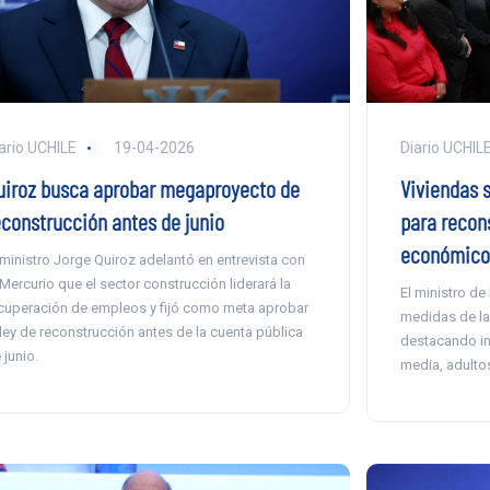
ario UCHILE
19-04-2026
Diario UCHIL
uiroz busca aprobar megaproyecto de
Viviendas s
econstrucción antes de junio
para recons
económico
 ministro Jorge Quiroz adelantó en entrevista con
 Mercurio que el sector construcción liderará la
El ministro de
cuperación de empleos y fijó como meta aprobar
medidas de la
 ley de reconstrucción antes de la cuenta pública
destacando inc
 junio.
media, adultos