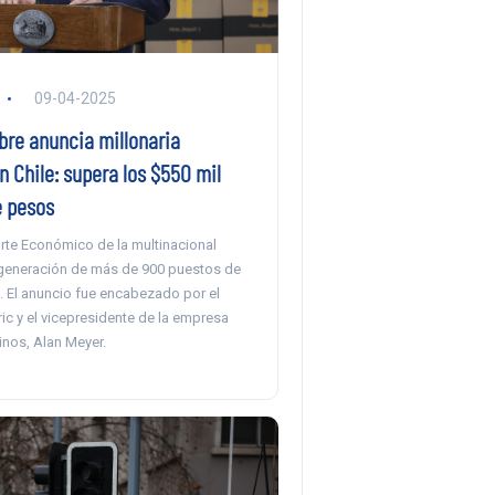
09-04-2025
bre anuncia millonaria
n Chile: supera los $550 mil
e pesos
orte Económico de la multinacional
generación de más de 900 puestos de
. El anuncio fue encabezado por el
ic y el vicepresidente de la empresa
inos, Alan Meyer.