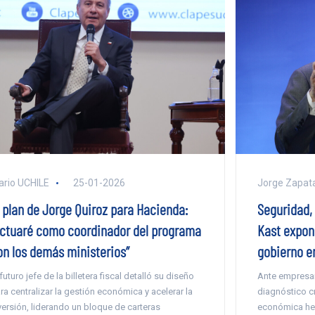
ario UCHILE
25-01-2026
Jorge Zapat
l plan de Jorge Quiroz para Hacienda:
Seguridad, 
Actuaré como coordinador del programa
Kast expone
on los demás ministerios”
gobierno e
 futuro jefe de la billetera fiscal detalló su diseño
Ante empresari
ra centralizar la gestión económica y acelerar la
diagnóstico cr
versión, liderando un bloque de carteras
económica her