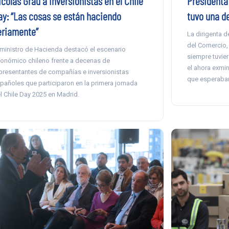
Presidenta 
colás Grau a inversionistas en el Chile
tuvo una de
ay: “Las cosas se están haciendo
eriamente”
La dirigenta d
del Comercio,
 ministro de Hacienda destacó el escenario
siempre tuvier
onómico chileno frente a decenas de
el ahora exmin
presentantes de compañías e inversionistas
que esperaba
pañoles que participaron en la primera jornada
l Chile Day 2025 en Madrid.