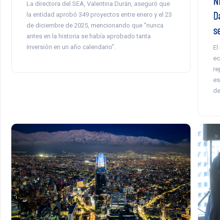
Ni
La directora del SEA, Valentina Durán, aseguró que
D
la entidad aprobó 349 proyectos entre enero y el 23
de diciembre de 2025, mencionando que “nunca
s
antes en la historia se había aprobado tanta
inversión en un año calendario”.
El
ec
re
es
de