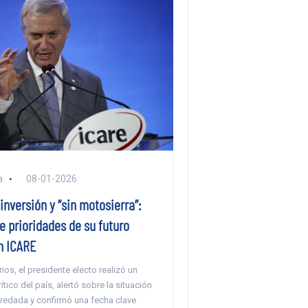
a
08-01-2026
inversión y “sin motosierra”:
 prioridades de su futuro
n ICARE
os, el presidente electo realizó un
ítico del país, alertó sobre la situación
edada y confirmó una fecha clave