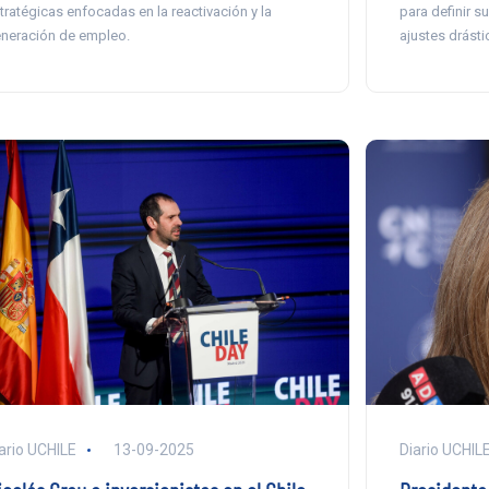
tratégicas enfocadas en la reactivación y la
para definir s
neración de empleo.
ajustes drásti
Diario UCHIL
ario UCHILE
13-09-2025