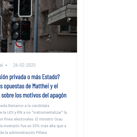
al
26-02-2025
sión privada o más Estado?
s opuestas de Matthei y el
 sobre los motivos del apagón
da llamaron a la candidata
e la UDI y RN a no “instrumentalizar” la
 fines electorales. El ministro Grau
a inversión fue un 33% más alta que a
de la administración Piñera.