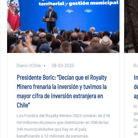
Diario UChile
28-03-2025
Bá
Presidente Boric: “Decían que el Royalty
In
Minero frenaría la inversión y tuvimos la
de
mayor cifra de inversión extranjera en
a
Chile”
El
qu
Los Fondos del Royalty Minero 2025 constan de 218
fi
mil millones de pesos que distribuirán en 308 de las
el
345 municipalidades que hay en el país,
di
beneficiando a 12 millones de personas.