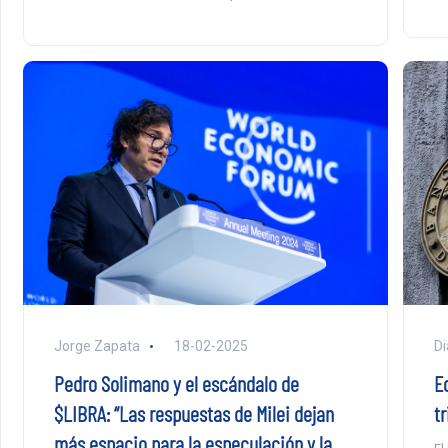
Di
Jorge Zapata
18-02-2025
E
Pedro Solimano y el escándalo de
t
$LIBRA: “Las respuestas de Milei dejan
más espacio para la especulación y la