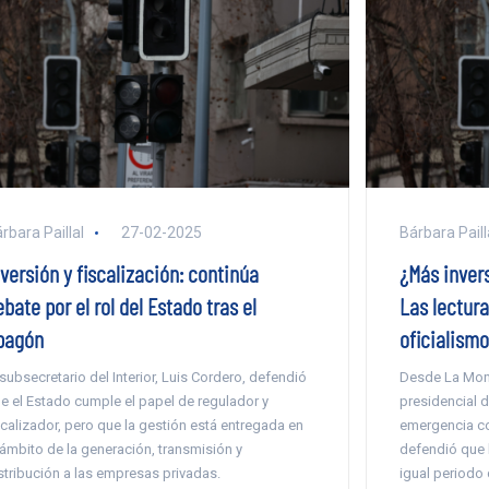
rbara Paillal
27-02-2025
Bárbara Paill
versión y fiscalización: continúa
¿Más inver
bate por el rol del Estado tras el
Las lectura
pagón
oficialismo
 subsecretario del Interior, Luis Cordero, defendió
Desde La Mone
e el Estado cumple el papel de regulador y
presidencial d
scalizador, pero que la gestión está entregada en
emergencia con
 ámbito de la generación, transmisión y
defendió que l
stribución a las empresas privadas.
igual periodo 