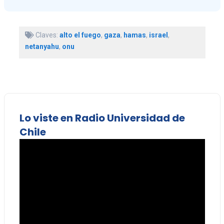
Claves:
alto el fuego
,
gaza
,
hamas
,
israel
,
netanyahu
,
onu
Lo viste en Radio Universidad de
Chile