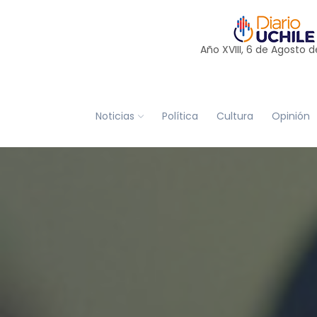
Año XVIII, 6 de
Agosto
d
Noticias
Política
Cultura
Opinión