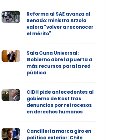
Reforma al SAE avanza al
Senado: ministra Arzola
valora "volver a reconocer
el mérito"
Sala Cuna Universal:
Gobierno abre la puerta a
más recursos para la red
pública
CIDH pide antecedentes al
gobierno de Kast tras
denuncias por retrocesos
en derechos humanos
Cancillería marca giro en
política exterior: Chile