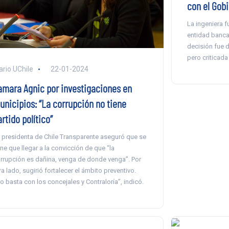
con el Gob
La ingeniera f
entidad bancar
decisión fue d
pero criticad
ario UChile
22-01-2024
amara Agnic por investigaciones en
unicipios: “La corrupción no tiene
rtido político”
 presidenta de Chile Transparente aseguró que se
ene que llegar a la convicción de que “la
rrupción es dañina, venga de donde venga”. Por
ra lado, sugirió fortalecer el ámbito preventivo.
o basta con los concejales y Contraloría”, indicó.