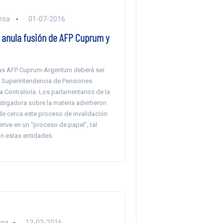
eroa
01-07-2016
a anula fusión de AFP Cuprum y
las AFP Cuprum-Argentum deberá ser
a Superintendencia de Pensiones
a Contraloría. Los parlamentarios de la
tigadora sobre la materia advirtieron
de cerca este proceso de invalidación
rive en un “proceso de papel”, tal
 estas entidades.
una
12-02-2016