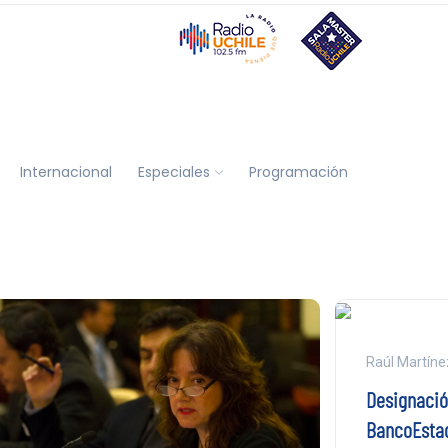
Internacional
Especiales
Programación
Raúl Martíne
Designació
BancoEstad