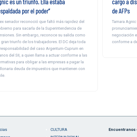
nic es un triunfo. Ella estaba
cargo a dis
espaldada por el poder”
de AFPs
 ex senador reconoció que faltó más rapidez del
Tamara Agnic 
bierno para sacarla de la Superintendencia de
pronunciamien
nsiones. Sin embargo, reconoce su salida como
negociación e
 gran triunfo de los trabajadores. El DC deja toda
conforme a d
 responsabilidad del caso Argentum-Cuprum en
nos del SII, a quien llama a actuar conforme a las
rmativas para obligar a las empresas a pagar la
llonaria deuda de impuestos que mantienen con
ile.
cias
CULTURA
Encuentranos e