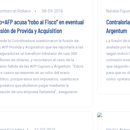
ntserrat Rollano
08-09-2016
Natalia Figu
o+AFP acusa “robo al Fisco” en eventual
Contralorí
usión de Provida y Acquisition
Argentum
sde la Coordinadora cuestionaron la fusión de
La fusión de 
s AFP Provida y Acquisition que les reportaría a las
anulada por l
eguradoras un beneficio tributario de casi 300
según indicó l
llones de dólares, y recordaron el caso de la
comisión inves
sión fallida de las AFP Cuprum y Argentum: “Estos
que seguirán 
s casos se resumen en un robo del erario
para que no de
blico, porque esos son impuestos, cuantiosos
como operaron
puestos que eludieron pagar mediante la
eación de una empresa fantasma”, aseguraron.
nia González
11-03-2016
Héctor Arey