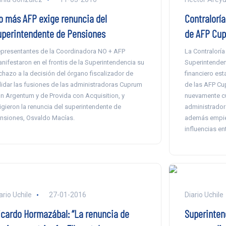
o más AFP exige renuncia del
Contraloría
uperintendente de Pensiones
de AFP Cup
presentantes de la Coordinadora NO + AFP
La Contraloría
nifestaron en el frontis de la Superintendencia su
Superintenden
chazo a la decisión del órgano fiscalizador de
financiero est
lidar las fusiones de las administradoras Cuprum
de las AFP Cu
n Argentum y de Provida con Acquisition, y
nuevamente cu
igieron la renuncia del superintendente de
administrador
nsiones, Osvaldo Macías.
además empiez
influencias en
ario Uchile
27-01-2016
Diario Uchile
icardo Hormazábal: “La renuncia de
Superinten