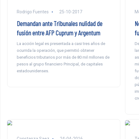
Rodrigo Fuentes
25-10-2017
Mo
Demandan ante Tribunales nulidad de
N
fusión entre AFP Cuprum y Argentum
f
La acción legal es presentada a casi tres años de
De
ocurrida la operación, que permitió obtener
la
beneficios tributarios por más de 80 mil millones de
as
pesos al grupo financiero Principal, de capitales
mi
estadounidenses.
fu
do
pú
im
cr
Constanza Saez
24-04-2016
Ta