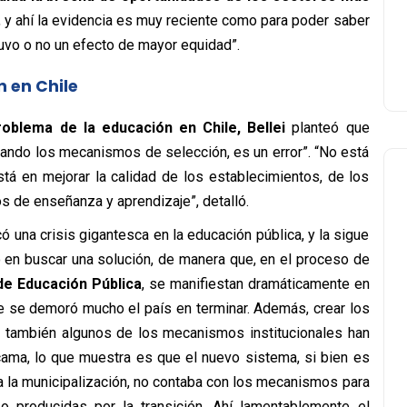
, y ahí la evidencia es muy reciente como para poder saber
uvo o no un efecto de mayor equidad”.
n en Chile
roblema de la educación en Chile, Bellei
planteó que
ando los mecanismos de selección, es un error”. “No está
stá en mejorar la calidad de los establecimientos, de los
s de enseñanza y aprendizaje”, detalló.
 una crisis gigantesca en la educación pública, y la sigue
o en buscar una solución, de manera que, en el proceso de
de Educación Pública
, se manifiestan dramáticamente en
e se demoró mucho el país en terminar. Además, crear los
 también algunos de los mecanismos institucionales han
ama, lo que muestra es que el nuevo sistema, si bien es
a la municipalización, no contaba con los mecanismos para
 o producidas por la transición. Ahí lamentablemente el