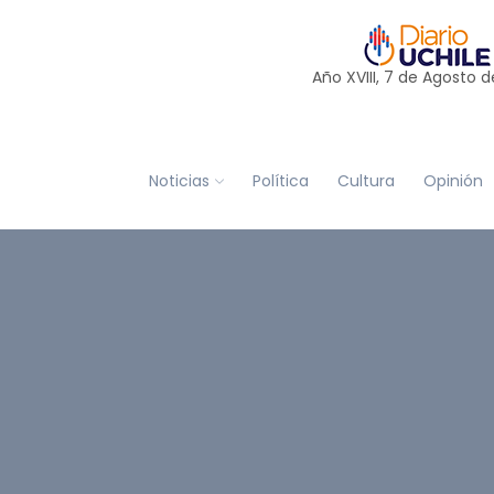
Año XVIII, 7 de
Agosto
d
Noticias
Política
Cultura
Opinión