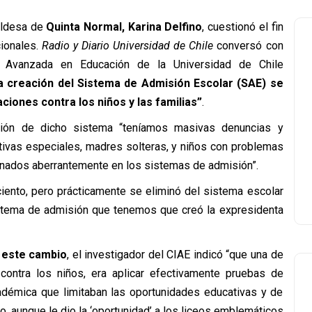
caldesa de
Quinta Normal, Karina Delfino
, cuestionó el fin
cionales.
Radio y Diario Universidad de Chile
conversó con
ón Avanzada en Educación de la Universidad de Chile
la creación del Sistema de Admisión Escolar (SAE) se
iones contra los niños y las familias”
.
ión de dicho sistema “teníamos masivas denuncias y
ivas especiales, madres solteras, y niños con problemas
inados aberrantemente en los sistemas de admisión”.
iento, pero prácticamente se eliminó del sistema escolar
sistema de admisión que tenemos que creó la expresidenta
 este cambio
, el investigador del CIAE indicó “que una de
 contra los niños, era aplicar efectivamente pruebas de
adémica que limitaban las oportunidades educativas y de
o, aunque le dio la ‘oportunidad’ a los liceos emblemáticos