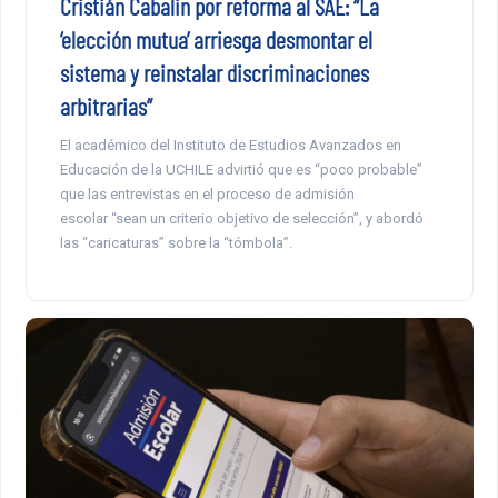
Cristián Cabalin por reforma al SAE: “La
‘elección mutua’ arriesga desmontar el
sistema y reinstalar discriminaciones
arbitrarias”
El académico del Instituto de Estudios Avanzados en
Educación de la UCHILE advirtió que es “poco probable”
que las entrevistas en el proceso de admisión
escolar “sean un criterio objetivo de selección”, y abordó
las “caricaturas” sobre la “tómbola”.