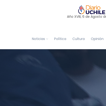
Año XVIII, 6 de
Agosto
d
Noticias
Política
Cultura
Opinión