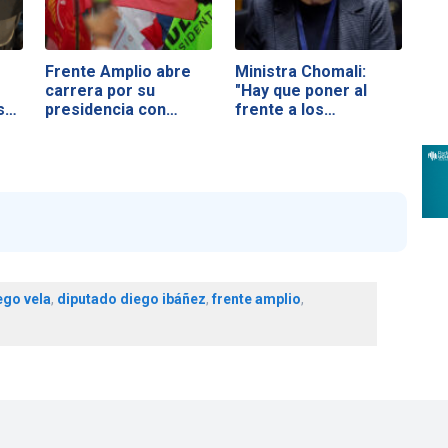
Frente Amplio abre
Ministra Chomali:
carrera por su
"Hay que poner al
s…
presidencia con…
frente a los…
ego vela
,
diputado diego ibáñez
,
frente amplio
,