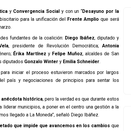
tica
y
Convergencia Social
y con un “
Desayuno por la
iscitario para la unificación del
Frente Amplio
que será
marzo.
ades fundantes de la coalición:
Diego Ibáñez
, diputado y
Vela
, presidente de Revolución Democrática;
Antonia
Género;
Érika Martínez
y
Felipe Muñoz
, alcaldes de San
os diputados
Gonzalo Winter
y
Emilia Schneider
.
ara iniciar el proceso estuvieron marcados por largos
 del país y negociaciones de principios para sentar los
a
anécdota histórica
, pero la verdad es que durante estos
liderar municipios, a poner en el centro una gestión a la
emos llegado a La Moneda”, señaló Diego Ibáñez.
petado que impide que avancemos en los cambios
que