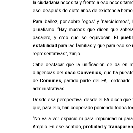
la ciudadanía necesita y frente a eso necesita
eso, después de siete años de existencia hemos d
Para Ibáñez, por sobre “egos” y “narcisismos”, l
pluralismo. “Hay muchos que dicen que anhel
pasajero, y creo que se equivocan.
El pueb
estabilidad
para las familias y que para eso se
representativas”, zanjó.
Cabe destacar que la unificación se da en me
diligencias del
caso Convenios
, que ha puesto
de
Comunes
, partido parte del FA, ordenado 
administrativas.
Desde esa perspectiva, desde el FA dicen que “se
que, para ello, han cooperado poniendo todos los
“No va a ver espacio ni para impunidad ni para
Amplio. En ese sentido,
probidad y transparen