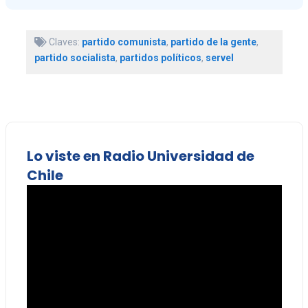
Claves:
partido comunista
,
partido de la gente
,
partido socialista
,
partidos políticos
,
servel
Lo viste en Radio Universidad de
Chile