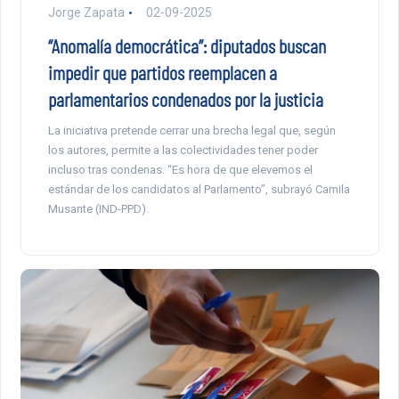
Jorge Zapata
02-09-2025
“Anomalía democrática”: diputados buscan
impedir que partidos reemplacen a
parlamentarios condenados por la justicia
La iniciativa pretende cerrar una brecha legal que, según
los autores, permite a las colectividades tener poder
incluso tras condenas. “Es hora de que elevemos el
estándar de los candidatos al Parlamento”, subrayó Camila
Musante (IND-PPD).