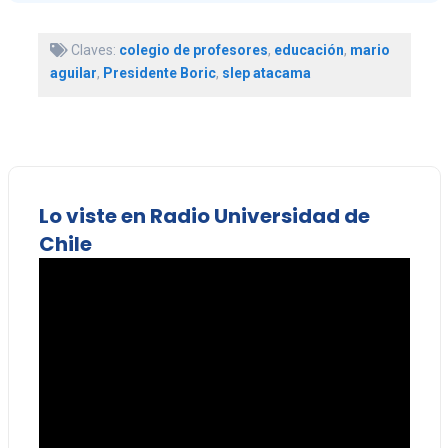
Claves:
colegio de profesores
,
educación
,
mario
aguilar
,
Presidente Boric
,
slep atacama
Lo viste en Radio Universidad de
Chile