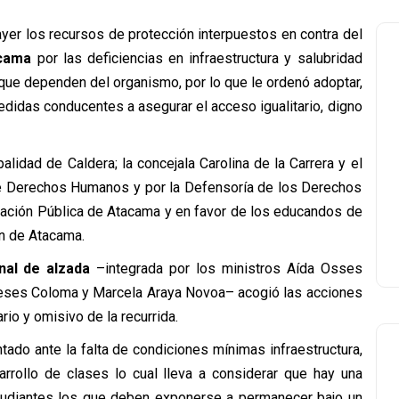
yer los recursos de protección interpuestos en contra del
acama
por las deficiencias en infraestructura y salubridad
ue dependen del organismo, por lo que le ordenó adoptar,
didas conducentes a asegurar el acceso igualitario, digno
lidad de Caldera; la concejala Carolina de la Carrera y el
 de Derechos Humanos y por la Defensoría de los Derechos
ucación Pública de Atacama y en favor de los educandos de
n de Atacama.
nal de alzada
–integrada por los ministros Aída Osses
eses Coloma y Marcela Araya Novoa– acogió las acciones
ario y omisivo de la recurrida.
tado ante la falta de condiciones mínimas infraestructura,
sarrollo de clases lo cual lleva a considerar que hay una
estudiantes los que deben exponerse a permanecer bajo un