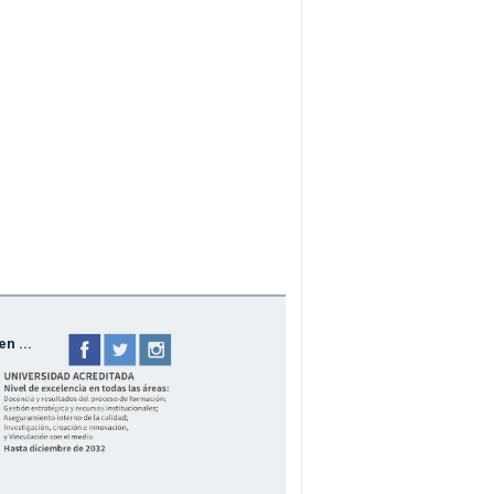
n ...