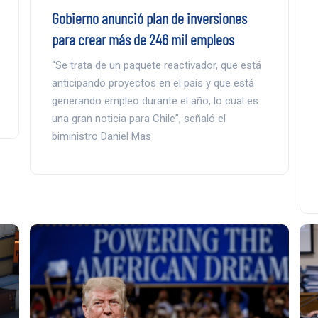
Gobierno anunció plan de inversiones
para crear más de 246 mil empleos
“Se trata de un paquete reactivador, que está
anticipando proyectos en el país y que está
generando empleo durante el año, lo cual es
una gran noticia para Chile”, señaló el
biministro Daniel Mas