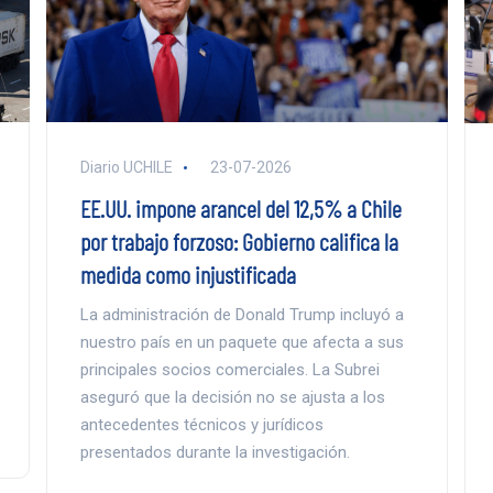
Diario UCHILE
23-07-2026
EE.UU. impone arancel del 12,5% a Chile
por trabajo forzoso: Gobierno califica la
medida como injustificada
La administración de Donald Trump incluyó a
nuestro país en un paquete que afecta a sus
principales socios comerciales. La Subrei
aseguró que la decisión no se ajusta a los
antecedentes técnicos y jurídicos
presentados durante la investigación.