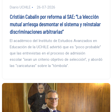
Diario UCHILE
26-07-2026
Cristián Cabalin por reforma al SAE: “La ‘elección
mutua’ arriesga desmontar el sistema y reinstalar
discriminaciones arbitrarias”
El académico del Instituto de Estudios Avanzados en
Educación de la UCHILE advirtió que es “poco probable”
que las entrevistas en el proceso de admisión
escolar “sean un criterio objetivo de selección”, y abordó
las “caricaturas” sobre la “tómbola”.