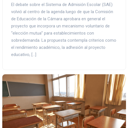
El debate sobre el Sistema de Admisión Escolar (SAE)
volvió al centro de la agenda luego de que la Comisión
de Educación de la Cámara aprobara en general el
proyecto que incorpora un mecanismo voluntario de
“elección mutua” para establecimientos con
sobredemanda. La propuesta contempla criterios como
el rendimiento académico, la adhesión al proyecto
educativo, […]