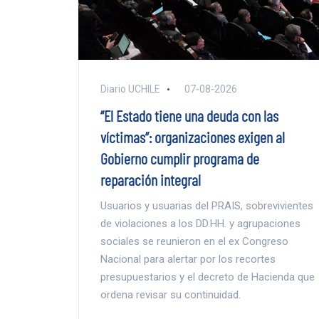
Diario UCHILE
07-08-2026
“El Estado tiene una deuda con las
víctimas”: organizaciones exigen al
Gobierno cumplir programa de
reparación integral
Usuarios y usuarias del PRAIS, sobrevivientes
de violaciones a los DD.HH. y agrupaciones
sociales se reunieron en el ex Congreso
Nacional para alertar por los recortes
presupuestarios y el decreto de Hacienda que
ordena revisar su continuidad.