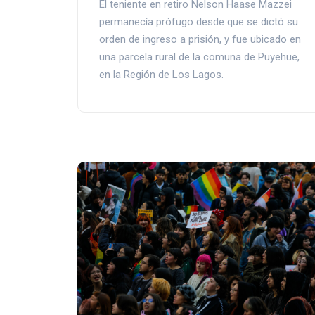
El teniente en retiro Nelson Haase Mazzei
permanecía prófugo desde que se dictó su
orden de ingreso a prisión, y fue ubicado en
una parcela rural de la comuna de Puyehue,
en la Región de Los Lagos.