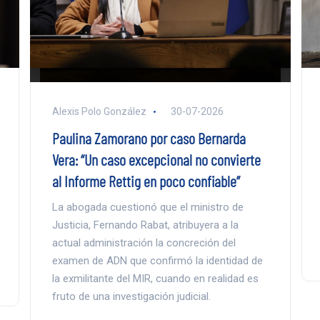
Alexis Polo González
30-07-2026
Paulina Zamorano por caso Bernarda
Vera: “Un caso excepcional no convierte
al Informe Rettig en poco confiable”
La abogada cuestionó que el ministro de
Justicia, Fernando Rabat, atribuyera a la
actual administración la concreción del
examen de ADN que confirmó la identidad de
la exmilitante del MIR, cuando en realidad es
fruto de una investigación judicial.