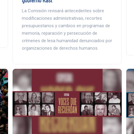
La Comisión revisará antecedentes sobre
modificaciones administrativas, recortes
presupuestarios y cambios en programas de
memoria, reparación y persecución de
crímenes de lesa humanidad denunciados por
organizaciones de derechos humanos.