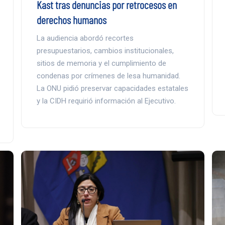
Kast tras denuncias por retrocesos en
derechos humanos
La audiencia abordó recortes
presupuestarios, cambios institucionales,
sitios de memoria y el cumplimiento de
condenas por crímenes de lesa humanidad.
La ONU pidió preservar capacidades estatales
y la CIDH requirió información al Ejecutivo.