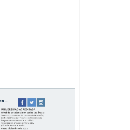
n ...