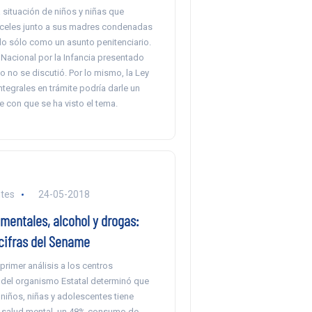
 situación de niños y niñas que
rceles junto a sus madres condenadas
o sólo como un asunto penitenciario.
 Nacional por la Infancia presentado
o no se discutió. Por lo mismo, la Ley
ntegrales en trámite podría darle un
e con que se ha visto el tema.
tes
24-05-2018
mentales, alcohol y drogas:
 cifras del Sename
 primer análisis a los centros
del organismo Estatal determinó que
niños, niñas y adolescentes tiene
 salud mental, un 48% consumo de