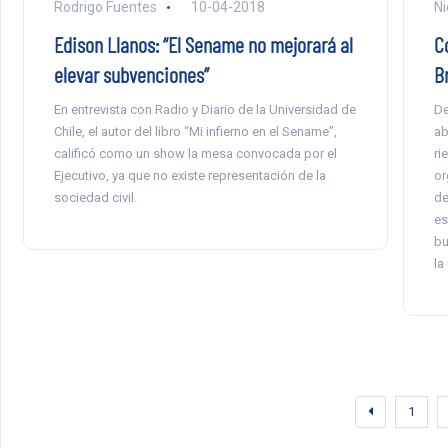
Rodrigo Fuentes
10-04-2018
Ni
Edison Llanos: “El Sename no mejorará al
C
elevar subvenciones”
B
En entrevista con Radio y Diario de la Universidad de
De
Chile, el autor del libro “Mi infierno en el Sename”,
ab
calificó como un show la mesa convocada por el
ri
Ejecutivo, ya que no existe representación de la
or
sociedad civil.
de
es
bu
la
1