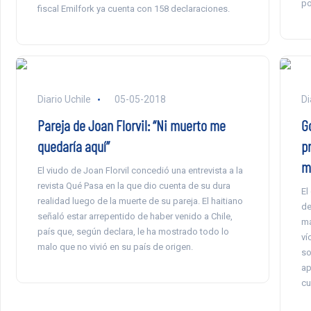
po
fiscal Emilfork ya cuenta con 158 declaraciones.
Diario Uchile
05-05-2018
Di
Pareja de Joan Florvil: “Ni muerto me
G
quedaría aquí”
p
m
El viudo de Joan Florvil concedió una entrevista a la
revista Qué Pasa en la que dio cuenta de su dura
El
realidad luego de la muerte de su pareja. El haitiano
de
señaló estar arrepentido de haber venido a Chile,
ma
país que, según declara, le ha mostrado todo lo
ví
malo que no vivió en su país de origen.
so
ap
cu