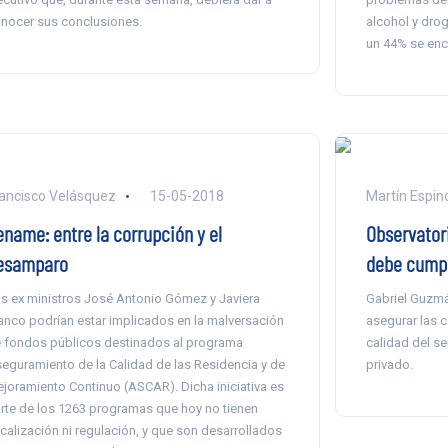
nocer sus conclusiones.
alcohol y drog
un 44% se encu
ancisco Velásquez
15-05-2018
Martín Espin
ename: entre la corrupción y el
Observatori
esamparo
debe cumpli
s ex ministros José Antonio Gómez y Javiera
Gabriel Guzmá
anco podrían estar implicados en la malversación
asegurar las 
 fondos públicos destinados al programa
calidad del se
eguramiento de la Calidad de las Residencia y de
privado.
joramiento Continuo (ASCAR). Dicha iniciativa es
rte de los 1263 programas que hoy no tienen
scalización ni regulación, y que son desarrollados