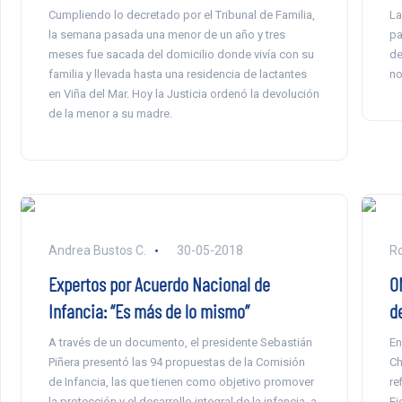
Cumpliendo lo decretado por el Tribunal de Familia,
La
la semana pasada una menor de un año y tres
pa
meses fue sacada del domicilio donde vivía con su
de
familia y llevada hasta una residencia de lactantes
no
en Viña del Mar. Hoy la Justicia ordenó la devolución
de la menor a su madre.
Andrea Bustos C.
30-05-2018
Ro
Expertos por Acuerdo Nacional de
O
Infancia: “Es más de lo mismo”
d
A través de un documento, el presidente Sebastián
En
Piñera presentó las 94 propuestas de la Comisión
Ch
de Infancia, las que tienen como objetivo promover
re
la protección y el desarrollo integral de la infancia, a
Ej