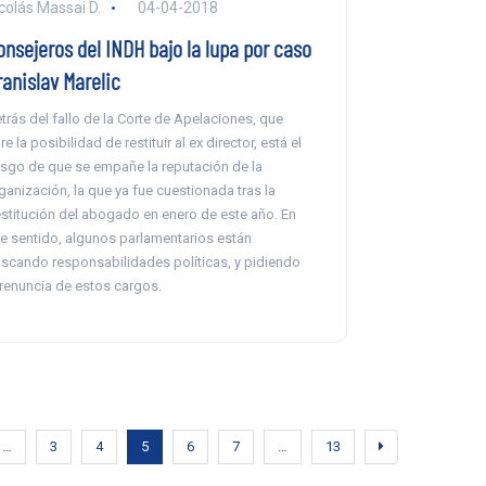
colás Massai D.
04-04-2018
onsejeros del INDH bajo la lupa por caso
ranislav Marelic
trás del fallo de la Corte de Apelaciones, que
re la posibilidad de restituir al ex director, está el
esgo de que se empañe la reputación de la
ganización, la que ya fue cuestionada tras la
stitución del abogado en enero de este año. En
e sentido, algunos parlamentarios están
scando responsabilidades políticas, y pidiendo
 renuncia de estos cargos.
…
3
4
5
6
7
…
13