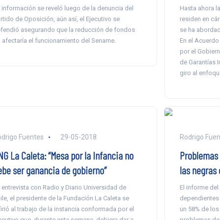
 información se reveló luego de la denuncia del
Hasta ahora la
rtido de Oposición, aún así, el Ejecutivo se
residen en cá
fendió asegurando que la reducción de fondos
se ha abordad
 afectaría el funcionamiento del Sename.
En el Acuerdo
por el Gobiern
de Garantías I
giro al enfoqu
drigo Fuentes
29-05-2018
Rodrigo Fuen
NG La Caleta: “Mesa por la Infancia no
Problemas 
ebe ser ganancia de gobierno”
las negras
 entrevista con Radio y Diario Universidad de
El informe del
ile, el presidente de la Fundación La Caleta se
dependientes 
firió al trabajo de la instancia conformada por el
un 58% de los 
ecutivo que, durante esta semana, debiera dar a
problemas de