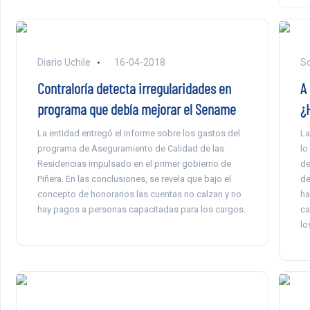
Diario Uchile
16-04-2018
So
Contraloría detecta irregularidades en
A 
programa que debía mejorar el Sename
¿
La entidad entregó el informe sobre los gastos del
La
programa de Aseguramiento de Calidad de las
lo
Residencias impulsado en el primer gobierno de
de
Piñera. En las conclusiones, se revela que bajo el
de
concepto de honorarios las cuentas no calzan y no
ha
hay pagos a personas capacitadas para los cargos.
ca
lo