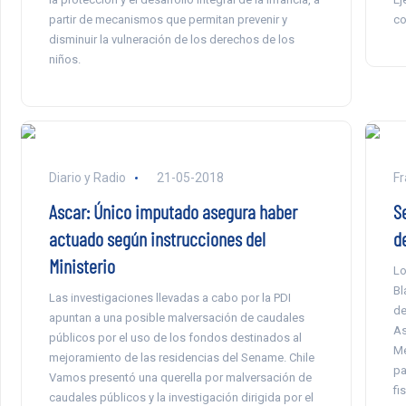
partir de mecanismos que permitan prevenir y
co
disminuir la vulneración de los derechos de los
niños.
Diario y Radio
21-05-2018
Fr
Ascar: Único imputado asegura haber
S
actuado según instrucciones del
d
Ministerio
Lo
Bl
Las investigaciones llevadas a cabo por la PDI
de
apuntan a una posible malversación de caudales
As
públicos por el uso de los fondos destinados al
Me
mejoramiento de las residencias del Sename. Chile
pa
Vamos presentó una querella por malversación de
fi
caudales públicos y la investigación dirigida por el