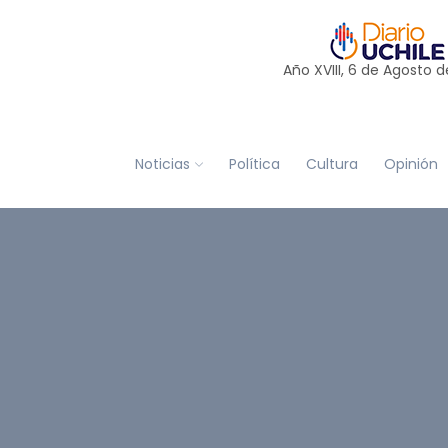
Año XVIII, 6 de
Agosto
d
Noticias
Política
Cultura
Opinión